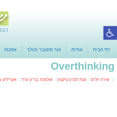
פתח סרגל נגישות
דף הבית
אודות
אור מתגבר והולך
אמנות
Overthinking
שירה יוליס
ענת לונדון טיקטין
אולפנת בני"ע ערד
אקריליק ע