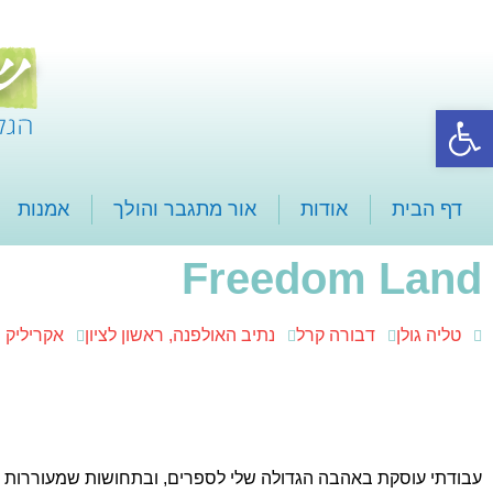
פתח סרגל נגישות
דף הבית
אודות
אור מתגבר והולך
אמנות
Freedom Land
טליה גולן
דבורה קרל
נתיב האולפנה, ראשון לציון
אקריליק ו
עבודתי עוסקת באהבה הגדולה שלי לספרים, ובתחושות שמעוררות ב