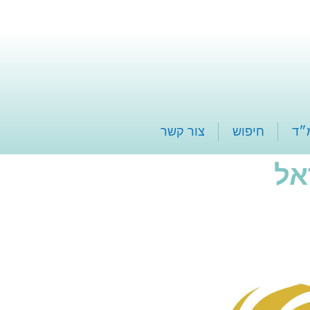
״ד
חיפוש
צור קשר
אל