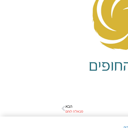
הבא
סבאל’ה לוחם
ה.