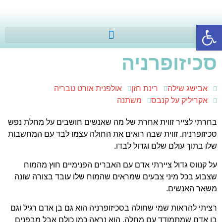
פתח סרגל נגישות
סכיזופרניה
אבישג שילה
רינת חזן
אולפנית אורט טבריה
אקריליק על קנבס
משתנה
בחרתי לצייר זווית אחרת של מה שאנשים חושבים על מחלת נפש
סכיזופרניה. זווית שבה רואים את החולה עצמו לבד עם המחשבות
שלו בתוך עולם שלם וגדול לבדו.
על קנווס גדול ציירתי אדם עם האברים הפנימיים חוץ מהמוח
שצבוע בכל מיני צבעים שמראים שהמוח שלו עובד בצורה שונה
משאר האנשים.
רציתי להראות שמי שחולה בסכיזופרניה הוא גם בן אדם רגיל וגם
בן אדם שמתמודד עם מחלה. הוא נראה כמו כולם אבל מבפנים