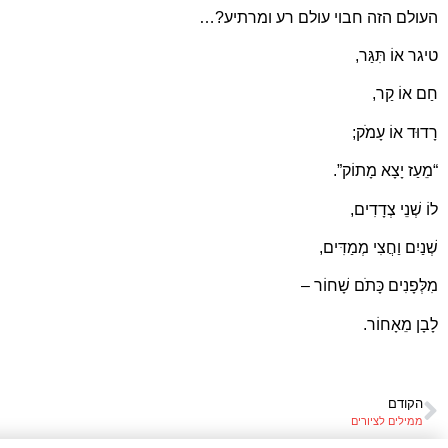
העולם הזה חבוי עולם רע ומרתיע?…
טיגר אוֹ תִּגַּר,
חַם אוֹ קַר,
רָדוּד אוֹ עָמֹק;
“מֵעַז יָצָא מָתוֹק”.
לוֹ שְׁנֵי צְדָדִים,
שְׁנַיִם וַחֲצִי מְמַדִּים,
מִלְּפָנִים כָּתֹם שָׁחוֹר –
לָבָן מֵאָחוֹר.
הקודם
ממילים לציורים