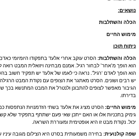
נושאים:
הכלה והשתלבות
מימוש החיים
ניתוח תוכן
הכלה והשתלבות:
הסרט עוקב אחרי אלעד בתפקודו היומיומי כאדם 
הוא הופך מ’אחר’ לבחור רגיל. אמנם מבחינה ויזואלית המבט רואה ל
הוא הופך לאדם ‘רגיל’. נראה כי לאמו של אלעד יש תפקיד חשוב בהעצ
יש רבים ושונים. הסרט מאתגר את הצופים עם נקודת המבט הרגילה 
הגיבור מאפשר לצופים להתבונן ולנטרל את המבט המתנשא בכך שהוא
בדירתו.
מימוש החיים:
הסרט מציג את אלעד בשתי הזדמנויות הנתפסות כמ
גימיק בתכניות אלו או האם ייתכן שאי פעם ישתתף בתפקיד שלא קשו
יכול. נקודת מבט זו היא אופטימית ומעוררת השראה.
שפה קולנועית:
בחירה משמעותית בסרט היא הצילום מגובה עיניו של