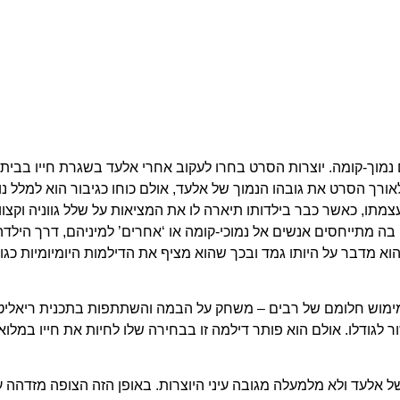
נמוך-קומה. יוצרות הסרט בחרו לעקוב אחרי אלעד בשגרת חייו בבית
אורך הסרט את גובהו הנמוך של אלעד, אולם כוחו כגיבור הוא למלל נ
מתו, כאשר כבר בילדותו תיארה לו את המציאות על שלל גווניה וקצוו
בה מתייחסים אנשים אל נמוכי-קומה או ‘אחרים’ למיניהם, דרך היל
 מדבר על היותו גמד ובכך שהוא מציף את הדילמות היומיומיות כגו
ימוש חלומם של רבים – משחק על הבמה והשתתפות בתכנית ריאליטי,
ר לגודלו. אולם הוא פותר דילמה זו בבחירה שלו לחיות את חייו במל
 אלעד ולא מלמעלה מגובה עיני היוצרות. באופן הזה הצופה מזדהה ע