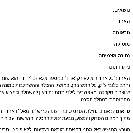
נושאים:
האחר
טראומה
מוסיקה
נתינה מצמיחה
ניתוח תוכן
האחר:
“כל אחד הוא לא רק ‘אחד’ במספר אלא גם ‘יחיד’. הוא שונה מ
(הרב סלובייצ’יק, על התשובה). במושגי ההכלה וההשתלבות טמונה ה
שיוצרים מקהלה ומאפשרים לילדי תסמונת דאון להשתלב ולמצוא את 
מתמוססת במהלך הסרט.
טראומה:
אם בתחילת הסרט סובר הצופה כי יש ‘נורמאלי’ ו’אחר’, ה
מתוך המקום הסדוק והפצוע, נובעת יכולת ההכלה והרגישות. עבור ה
הטראומה שישראל מתמודד אתה מובאת בעדינות וללא פירוט, סביר לה