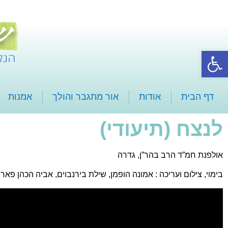
פתח סרגל נגישות
דף הבית
אודות
אור מתגבר והולך
אמנות
לנצח (תיעודי)
אולפנת חמ”ד הרב בהר”ן, גדרה
בימוי, צילום ועריכה : אמונה הופמן, שילת בירנבוים, אביה הכהן פארן