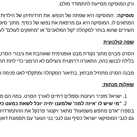
ורק המוסיקה מסייעת להתמודד מולם.
מוסיקה:
המוסיקה היא שפתה של הנפש. את חרדותיהן של הילדות כסיף
המתאים לו. המוסיקה היא גם מרפאת את נפשו של כסיף. מתוך סיוטי ה
השירים שהוא בוחר למקהלה “קול המלאכים” או “מחוזקים לעולם” 
שפה קולנועית
הסרט מבוים מתוך נקודת מבט אופטימית שאוהבת את גיבורי הסרט ומ
בלילה לבושו כהה, התאורה דרמטית והצילום לא הרמוני כדי לתת ת
מבנה הסרט מתחיל מבחוץ, בתיאור המקהלה ומתקלף לאט פנימה אל 
שאלות מנחות:
ישראל מזכיר רעיונות וסמלים דתיים לאורך הסרט. במה הם 
“מי שיש לו ‘איזה למה’ שלמענו יחיה יוכל לשאת כמעט כל
בספרו “אדם מחפש משמעות” מתאר ויקטור פרנקל את ההתמודדויו
גם לגבי המוסיקאי ישראל כסיף וגם לגבי בני הנוער עם תסמונת דאו