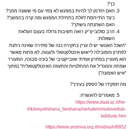
כך?
האם הזדמן לך להיות במפגש לא צפוי עם מי ששונה ממך?
כיצד התייחסת לזולת בתחילת המפגש ומה קרה בהמשך?
האם השתנתה גישתך?
הרב סולובייצ’יק רואה חשיבות גדולה בעצם העלאת
השאלות:
“השכל האנושי יש לו עניין בחקירה כנה של סתירה שאינה ניתנת
לפתרון והמובילה לייאוש אינטלקטואלי ולענווה, לא פחות מאשר
הוא מעוניין בפתרון אמיתי ואובייקטיבי של בעיה סבוכה, המעורר
שמחה והמגדיל את ההחלטיות והתעוזה האינטלקטואלית” (מתוך
“איש האמונה”)
מה תפקידו של הספק בעיניך?
מאמרים להעשרה:
https://www.daat.ac.il/he-
il/kitveyet/shana_beshana/mehabrim/solovettsik-
bdidudo.htm
https://www.yeshiva.org.il/midrash/6852