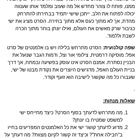
ממנו, פותח לו צוהר מחדש אל מה שעזב ומלמד אותו שענווה
יכולה לפתוח את הלב. ייתכן שישי יתמיד בבחירתו להתרחק
מהדת, אך לא מתוך כעס אלא מתוך בחירה. הסרט מציג את ישי
כגיבור שרק מאשים את העולם, ואילו יונתן בוחר מתוך הכרה
לשבת וללמוד.
שפה קולנועית:
הסרט מתרחש בלילה ויש בו אלמנטים של סרט
אפל: מוסיקה דרמטית, צילומי אור וצל, ודמות הגבר שנועל את
הבניין נסתרת. אמנם הסרט אינו עוסק בפשיעה ובמתח, אך דרך
בניית העולם האפל, מדגישים היוצרים את נקודת מבטו של ישי,
שעבורו כל מה שקשור לישיבה הוא זועף וקודר.
.
שאלות מנחות:
מה מתרחש לדעתך בסוף הסרט? כיצד מתייחס ישי
למשפט שמטיח בו יונתן?
מדוע לדעתך קושר ישי את כל האלמנטים המפריעים בחייו
ב”חבילה אחת”? וכיצד זה קשור לקיום מצוות? מה דעתך על