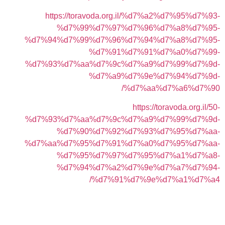
https://toravoda.org.il/%d7%a2%d7%95%d7%93-
%d7%99%d7%97%d7%96%d7%a8%d7%95-
%d7%94%d7%99%d7%96%d7%94%d7%a8%d7%95-
%d7%91%d7%91%d7%a0%d7%99-
%d7%93%d7%aa%d7%9c%d7%a9%d7%99%d7%9d-
%d7%a9%d7%9e%d7%94%d7%9d-
%d7%aa%d7%a6%d7%90/
https://toravoda.org.il/50-
%d7%93%d7%aa%d7%9c%d7%a9%d7%99%d7%9d-
%d7%90%d7%92%d7%93%d7%95%d7%aa-
%d7%aa%d7%95%d7%91%d7%a0%d7%95%d7%aa-
%d7%95%d7%97%d7%95%d7%a1%d7%a8-
%d7%94%d7%a2%d7%9e%d7%a7%d7%94-
%d7%91%d7%9e%d7%a1%d7%a4/