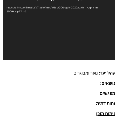
וידאו
הורד קובץ: https://u.inn.co.il/media/a7radio/misc/video/20/bogrim2020/tavin-
1000k.mp4?_=1
קהל יעד:
נוער ומבוגרים
נושאים:
מפגשים
זהות דתית
ניתוח תוכן