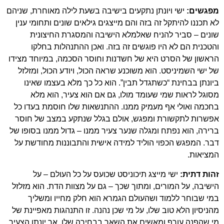
מפגשים:
ישי ויונתן נתקעים בישיבה בשעת לילה מאוחרת, שניהם
לא תכננו להיתקל זה בזה והם מייצגים גילאים שונים ותחומי ענין
שונים – סביר להניח שאלמלא הישיבה והמסגרת החיצונית
והטכנית הם לא היו פוגשים זה בזה. ואכן ההתנהלות בחלקו
הראשון של הסרט היא של חשדנות וחוסר הסכמה, במיוחד מצידו
של ישי השמיניסט. הוא משוכנע שראה הכול, ויודע הכול, ומזלזל
ביונתן בבחינת “כשתגדל תבין”. הוא כל כך מלא בעצמו שאינו
מסוגל לראות שמי שעומד מולו, גם אם הוא צעיר, הוא מלא
בחכמה ואולי אף מעמיק ממנו. ההתנשאות שלו חוסמת בעדו כל
אפשרות לתקשורת ומפגש, אולם בגלל שנתקע במצב של חוסר
ברירה, הוא נפתח ומגלה שנער צעיר ממנו – גדול ממנו בסופו של
דבר. המפגש הכפוי הוליד למידה אישית והתבוננות מחודשת על
המציאות.
זהות דתית:
ישי מייצג תיכוניסט שכועס על כל העולם – על
הישיבה, על המורים, ומתוך שכך – גם על מצוות הדת. הוא מזלזל
במי שבוחר ללמוד ושהעולם הגמרא הוא חלק מחייו ומשליך
מהניסיון הלא טוב שלו, על מי שכן נהנה. זו התנהגות מאפיינת של
מי שהפנה עורף ומאשים את השאר בבחירה שלו. אך יונתן הצעיר