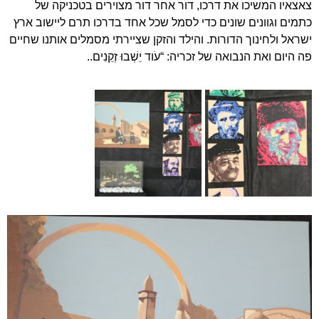
צאצאיו המשיכו את דרכו, דור אחר דור מצוירים בטכניקה של
כתמים וגוונים שונים כדי לסמל שכל אחד בדרכו תרם ליישוב ארץ
ישראל ולחינוך הדורות. והילד והזקן שציירתי מסמלים אותנו שחיים
פה היום ואת הנבואה של זכריה: “עֹוד יֵשְׁבוּ זְקֵנִים..