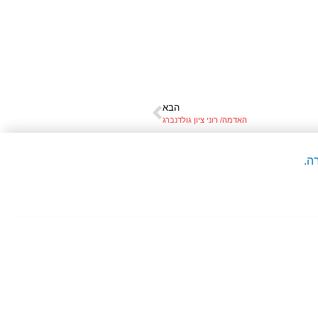
הבא
האדמה/ רוני ציון גולדנברג
ה.