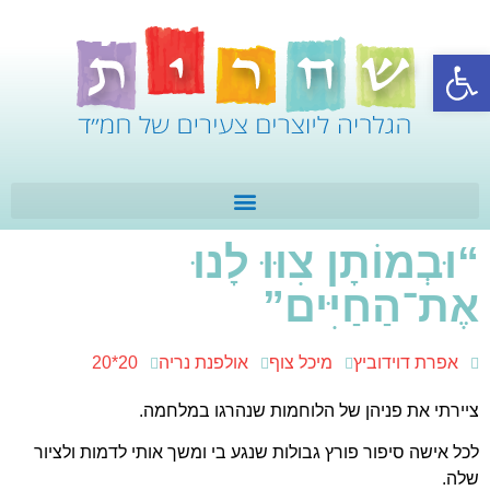
פתח סרגל נגישות
“וּבְמוֹתָן צִוּוּ לָנוּ
אֶת־הַחַיִּים”
אפרת דוידוביץ
מיכל צוף
אולפנת נריה
20*20
ציירתי את פניהן של הלוחמות שנהרגו במלחמה.
לכל אישה סיפור פורץ גבולות שנגע בי ומשך אותי לדמות ולציור
שלה.