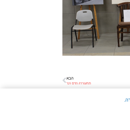
הבא
תתעוררו/ הדס וינר
ה.