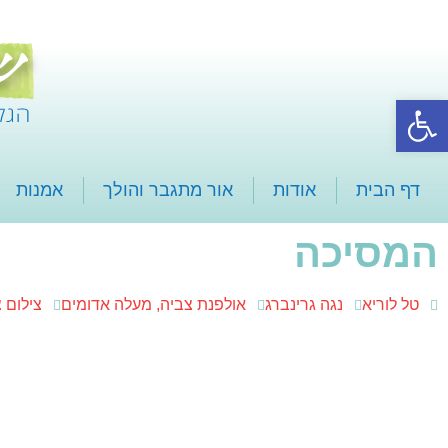
פתח סרגל נגישות
דף הבית
אודות
אור מתגבר והולך
אמנות
המסיכה
טל לוריא
נגה גרינברג
אולפנת צביה, מעלה אדומים
צילום 