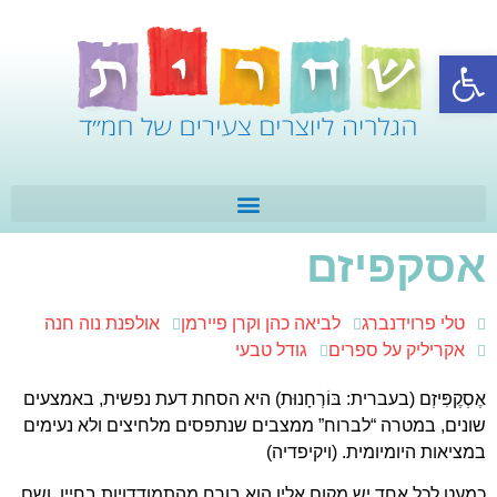
פתח סרגל נגישות
אסקפיזם
טלי פרוידנברג
לביאה כהן וקרן פיירמן
אולפנת נוה חנה
אקריליק על ספרים
גודל טבעי
אֶסְקֶפִּיזְם (בעברית: בּוֹרְחָנוּת) היא הסחת דעת נפשית, באמצעים
שונים, במטרה “לברוח” ממצבים שנתפסים מלחיצים ולא נעימים
במציאות היומיומית. (ויקיפדיה)
כמעט לכל אחד יש מקום אליו הוא בורח מהתמודדויות בחייו, ושם