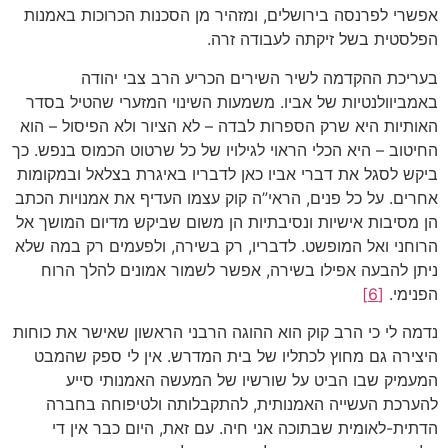
אפשרי לפרנסה בירושלים, ומזהיר מן הסכנות הכרוכות באמנות
הפלסטית בשל זיקתה לעבודה זרה.
בעריכת ההקדמה לשיר השירים הכריע הרב צבי יהודה
באמביוולנטיות של אביו. משמעות השינוי המזערי שהטיל בסדר
האותיות היא שרק הספרות לבדה – לא הציור ולא הפיסול – הוא
החיטוב – היא הכלי הראוי לגילויו של כל שרטוט הכמוס בנפש. כך
ביקש לסגל את דברי אביו כאן לדבריו באיגרת בצלאל ובמקומות
אחרים. על כל פנים, הראי”ה קוק עצמו העדיף את אמנויות הכתב
הן מסיבות אישיות ונסיבתיות הן משום שביקש מדיום המושך אל
הרוחני ואל המופשט. לדבריו, רק בשירה, ולפעמים רק במה שלא
ניתן להבעה אפילו בשירה, אפשר לשמור אמונים להלך הרוח
הפנימי.
[6]
נדמה לי כי הרב קוק הוא ההוגה הרבני הראשון שאישר את כוחות
היצירה גם מחוץ לכתליו של בית המדרש. אין לי ספק שהמבט
המעמיק שבו הביט על שורשיו של המעשה האמנותי סייע
להערכת העשייה האמנותית, להתקבלותה ולטיפוחה בחברה
הדתית-לאומית שבתוכה אני חיה. עם זאת, היום כבר אין די