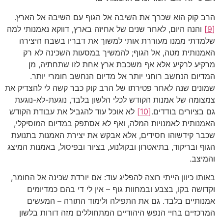
הרב קוק הוא שכרך את השיבה אל הגוף עם השיבה אל הארץ.
[9]
והנה היום, לאחר שנים של אחיזה בארץ, דווקא נאמנותי למה
שלמדתי ממנו מעוררת אותי למשוך את דבריו בשבח היצירה
האמנותית מטה, אל הגוף; להמשיך במסעות השכינה לא רק
מרקיע לרקיע אלא אף משכבת ארץ אחת לזו שתחתיה, מן
המדיום הנחשב רוחני יותר אל מדיום הנחשב חומרי יותר.
שמונים שנה לאחר פטירתו של הרב קוק כבר קשה לי להצדיק את
צמצומה של אמנות הקודש לכלי הלשון בלבד, נוגעת-לא-נוגעת
גם בציורים בודדים.
[10]
לא אוכל עוד להגביל את עבודת הקודש
האמנותית לאמנויות המלה, ואף לא אסתפק במדיום המוסיקלי,
שכבר קידשוהו חסידים, אלא אבקש את יצירת האמנות בתנועת
הגוף ובריקוד, בתיאטרון ובקולנוע, בציור ובפיסול, באמנות המיצג
והמיצב.
באותו כיוון הייתי רוצה להפליג עוד: אם יורדת שכינה אל החומר,
וקדושה בקו, בצבע ובמחוות גוף – אין לי די בהם כמדיומים
אמנותיים בלבד. גם את התפילה ולימוד התורה – המעשים
המרכזיים בחיי הנפש היהודיים המתחוללים מזה דורות בלשון