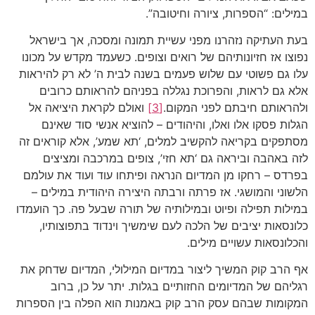
במילים: “הספרות, ציורה וחיטובה”.
בעת העתיקה נזהרנו מפני עשיית תמונה ומסכה, אך בישראל
נפוצו אז חזיונותיהם של רואים וצופים. כשעמד מקדש על מכונו
עלו גם פשוטי עם שלוש פעמים בשנה לבית ה’ לא רק להיראות
אלא גם לראות, והפרוכת נגללה בפניהם להראותם כרובים
ולהראותם חיבתם לפני המקום.
[3]
ואולם לקראת היציאה אל
הגלות פסקו אלו ואלו, והיהודים – להוציא אנשי סוד שאינם
מסתפקים בקריאה להקשיב למלים, ‘תא שמע’, אלא קוראים זה
לזה באהבה וביראה גם ‘תא חזי’, צופים במרכבה ומציצים
בפרדס – רחקו מן המדיום הנראה ופיתחו עוד ועוד את עולמם
הלשוני והמושגי. אז פרתה ורבתה היצירה היהודית במילים –
במילות תפילה ופיוט ובמילותיה של תורה שבעל פה. כך הועמדו
כלונסאות יציבים של הלכה לעם שימשיך וינדוד בתפוצותיו,
והכלונסאות עשויים מילים.
אף הרב קוק המשיך ליצור במדיום המילולי, המדיום שדחק את
רגליהם של המדיומים החזותיים בגלות. יתר על כן, ברוב
המקומות שבהם עסק הרב קוק באמנות הוא הפלה בין הספרות