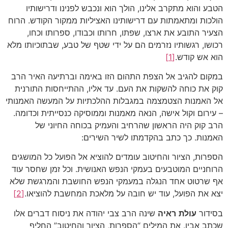
הטבע והוא מתקרב אלינו, הולך הוא ונכבש לפנינו ודרישותיו
הולכות ומתאמתות עם דרישותינו האציליות ממקור הקודש. הרוח
הצעיר התובע את ארצו, שפתו, חרותו וכבודו, ספרותו וכחו,
רכושו, רגשותיו נזרמים הם על ידי שטף של טבע, שבתוכיותו מלא
הוא אש קודש.
[1]
במקום להגיב אל הצפת התהום הזו באימה וברתיעה האיר הרב
קוק את כוחה להשקות את העם. עד אליו, ההתייחסות התורנית
אל האמנות הצטמצמה במגבלות ההלכתיות על המעשה האמנותי
– עירום וקול אישה, הנאה מאמנות וממוסיקה כנסייתית וכדומה.
הרב קוק היה הראשון שהרחיב והעמיק בכוחה החיוני של
האמנות. כך כתב בהקדמתו לשיר השירים:
הספרות, הציור והחיטוב עומדים להוציא אל הפועל כל המושגים
הרוחניים המוטבעים בעמקי הנפש האנושית. וכל זמן שחסר עוד
אף שרטוט אחד הנגלה במעמקי הנפש החושבת והמרגשת שלא
יצא את הפועל, עוד יש חובה על מלאכת המחשבת להוציאו.
[2]
בסידור
עולת
ראיה
שינה הרב צבי יהודה את ניסוח דברים אלו
שכתב אביו. את המילים “הספרות, הציור והחיטוב” החליף