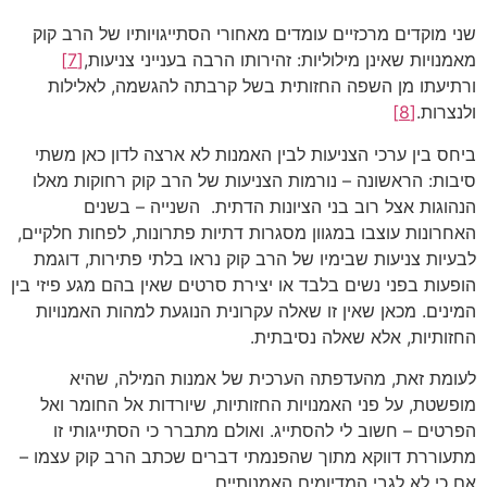
שני מוקדים מרכזיים עומדים מאחורי הסתייגויותיו של הרב קוק
מאמנויות שאינן מילוליות: זהירותו הרבה בענייני צניעות,
[7]
ורתיעתו מן השפה החזותית בשל קרבתה להגשמה, לאלילות
ולנצרות.
[8]
ביחס בין ערכי הצניעות לבין האמנות לא ארצה לדון כאן משתי
סיבות: הראשונה – נורמות הצניעות של הרב קוק רחוקות מאלו
הנהוגות אצל רוב בני הציונות הדתית. השנייה – בשנים
האחרונות עוצבו במגוון מסגרות דתיות פתרונות, לפחות חלקיים,
לבעיות צניעות שבימיו של הרב קוק נראו בלתי פתירות, דוגמת
הופעות בפני נשים בלבד או יצירת סרטים שאין בהם מגע פיזי בין
המינים. מכאן שאין זו שאלה עקרונית הנוגעת למהות האמנויות
החזותיות, אלא שאלה נסיבתית.
לעומת זאת, מהעדפתה הערכית של אמנות המילה, שהיא
מופשטת, על פני האמנויות החזותיות, שיורדות אל החומר ואל
הפרטים – חשוב לי להסתייג. ואולם מתברר כי הסתייגותי זו
מתעוררת דווקא מתוך שהפנמתי דברים שכתב הרב קוק עצמו –
אם כי לא לגבי המדיומים האמנותיים.