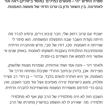
ספרה החדש ‘יהי – מעשים כמילים’ (מוסד ביאליק) ראה אור
לאחרונה. בין השאר נדון בו ערכו הדתי של מעשה האמנות.
ישבתי עם קרוב רחוק שלי, חבר קיבוץ נירים, וניסינו לברר מה
הייתה נקודת השבר שבה התפצלה המשפחה. הוא סיפר לי
שהייתה זו האמנות. סבו, דודו של סבי, פרשׁ מהחברה הדתית
ומהמחויבות ההלכתית בעקבות תשוקתו לאמנות. באותן שנים אי
אפשר היה לממש את השתיים בו-זמנית.
ולאחר דור – והנה אמי ושתי אחיותיה, שומרות מצוות שלושתן,
מציירות. אכן, בדורן ובחינוך החרדי שקיבלו נפתחה הדרך אל
האמנות, אך היא הותרה לנשים בלבד. ובדורי – בן דודי רב מצייר
ומלחין, ומגוון כישרונות יצירה מופיעים אצל עוד מבני השבט, ואין
בהם כדי להדפם משמירת המצוות ומהשתייכות לחברה הדתית.
השבט הזה לא היה מתלמידיו של הרב קוק ואף לא מתלמידי
תלמידיו. מה שאירע לו לא הושפע במישרין מתורתו של הרב