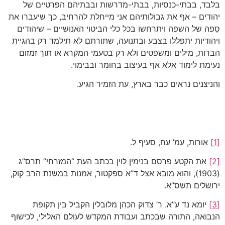
בלבד, בבתי-כנסיות, בבתי-מדרשות ובבתיהם הפרטיים של
יהודים – אף את גבולותיהם אני מייחלת להרחיב, כך שיעברו את
סִפהּ של השפה ויתרחשו בכל כלי הביטוי האנושיים – שיהודים
ויהודיות יתפללו בצבע ובתנועה, שתורתם לא תילמד רק בהגיית
הברות, מילים ומשפטים ולא רק בטעמי המקרא או תוך זמזום
נעימת לימוד אלא אף בעיצוב בחומר ובבימוי.
והניצנים נראים כבר בארץ, עת הזמיר הגיע.
[1]
אורות, עמ’ עח, סעיף ל.
[2]
את הקטע פרסם בנימין לוין בכתב העת “המזרחי” תרס”ג
(1903), והוא מובא אצל ד”א ספקטור, אמנות במשנת הרב קוק,
ירושלים תשס”א.
[3]
יומא נד ע”א. ר’ צדוק הכהן מלובלין הקביל בין תקופת
הנבואה, התורה שבכתב ועבודת המקדש לעולם האלילי, לכישוף