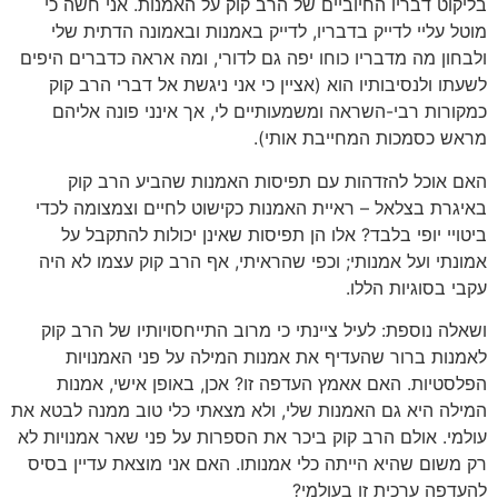
בליקוט דבריו החיוביים של הרב קוק על האמנות. אני חשה כי
מוטל עליי לדייק בדבריו, לדייק באמנות ובאמונה הדתית שלי
ולבחון מה מדבריו כוחו יפה גם לדורי, ומה אראה כדברים היפים
לשעתו ולנסיבותיו הוא (אציין כי אני ניגשת אל דברי הרב קוק
כמקורות רבי-השראה ומשמעותיים לי, אך אינני פונה אליהם
מראש כסמכות המחייבת אותי).
האם אוכל להזדהות עם תפיסות האמנות שהביע הרב קוק
באיגרת בצלאל – ראיית האמנות כקישוט לחיים וצמצומה לכדי
ביטויי יופי בלבד? אלו הן תפיסות שאינן יכולות להתקבל על
אמונתי ועל אמנותי; וכפי שהראיתי, אף הרב קוק עצמו לא היה
עקבי בסוגיות הללו.
ושאלה נוספת: לעיל ציינתי כי מרוב התייחסויותיו של הרב קוק
לאמנות ברור שהעדיף את אמנות המילה על פני האמנויות
הפלסטיות. האם אאמץ העדפה זו? אכן, באופן אישי, אמנות
המילה היא גם האמנות שלי, ולא מצאתי כלי טוב ממנה לבטא את
עולמי. אולם הרב קוק ביכר את הספרות על פני שאר אמנויות לא
רק משום שהיא הייתה כלי אמנותו. האם אני מוצאת עדיין בסיס
להעדפה ערכית זו בעולמי?