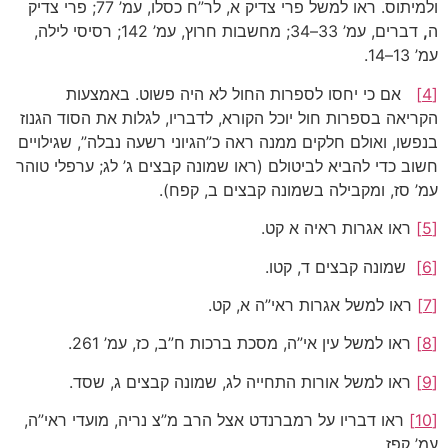
ולמיתוס. ראו למשל פרי צדיק א, לר”ח כסלו, עמ’ 77; פרי צדיק
ה
,
דברים, עמ’ 33–34; מחשבות חרוץ, עמ’ 142; רסיסי לילה,
עמ’ 13–14.
[4]
אם כי יחסו לספרות החול לא היה פשוט. באמצעות
הקריאה בספרות חול יוכל הקורא, לדבריו, לגלות את הסוד הגנוז
בנפשו, ואולם חלקים ממנה ראה כ”הגיוני רשעה נבלה”, שגילויים
חשוב כדי להביא לביטולם (ראו שמונה קבצים ג’ לג; ערפלי טוהר
עמ’ סז, ומקבילה בשמונה קבצים ב, קפח).
[5]
ראו אגרות ראיה א קט.
[6]
שמונה קבצים ד, קטו.
[7]
ראו למשל אגרות ראי”ה א, קט.
[8]
ראו למשל עין אי”ה, מסכת ברכות ח”ב, כז, עמ’ 261.
[9]
ראו למשל אורות התחייה לג, שמונה קבצים ג, שסד.
[10]
ראו דבריו על רמברנדט אצל הרב מ”צ נריה, מועדי ראי”ה,
עמ’ קפז.