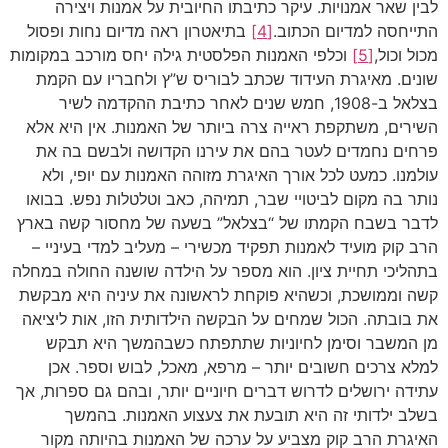
לבין שאר אמנויות. עיקר כתיבתו החיובית על אמנות ויצירה
התייחסה למדיום הכתוב.
[4]
בתיאטרון ראה מדיום נחות ופסול
מכול וכול,
[5]
וכלפי האמנות הפלסטית גילה יחס מורכב במקומות
שונים. מאיגרת העידוד שכתב לבוריס ש”ץ ולחבריו עם הקמת
בצלאל ב-1908, חמש שנים לאחר כתיבת ההקדמה לשיר
השירים, משתקפת ראייה צרה ביותר של האמנות. אין היא אלא
פרחים נחמדים לעטר בהם את עירנו הקדושה ולבשם בה את
עולמנו. כמעט לכל אורך האיגרת מזוהה האמנות עם יופי, ולא
נותר בה מקום לביטויי שבר, תמיהה, כאב וטלטלות נפש. בבואו
לדבר בשבח הקמתו של “בצלאל” בשעה של מחסור קשה בארץ
הרב קוק מועיד לאמנות תפקיד מכשירי – מעליב למדי בעיניי –
בתהליכי תחיית ציון. הוא מספר על הילדה שושנה החולה במחלה
קשה וממושכת, וכשהיא פוקחת לראשונה את עיניה היא מבקשת
את בובתה. הכול שמחים על הבקשה הילדותית הזו, אות ליציאה
מן המשבר וסימן לחיוניות שתתפתח כשבהמשך היא תבקש
למלא צרכים חשובים יותר – מרפא, מאכל, לבוש וספר. אכן
עתידה ירושלים לדרוש דברים חיוניים יותר, ובהם גם ספרות, אך
בשלב ילדותי זה היא תובעת את צעצוע האמנות. בהמשך
האיגרת הרב קוק מצביע על ערכה של האמנות בהיותה מקור