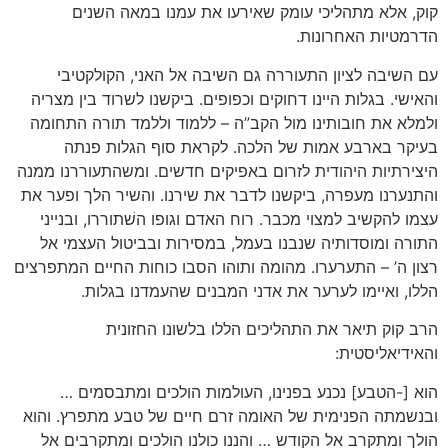
קוק, אלא מתהליכי עומק שאירעו את עמנו במאה השנים
הדרמטיות האחרונות.
עם השיבה לציון התעוררה גם השיבה אל האני, הקולקטיבי
והאישי. בגלות היינו דחוקים וכפופים. ביקשנו לשרוד בין מצריה
ולמלא את חובותינו מול הקב”ה – ללמוד וללמד תורה התחומה
בעיקר בארבע אמות של הלכה. לקראת סוף הגלות פנתה
היצירתיות היהודית לזרום באפיקים חדשים. ומשהתעוררנו ממנה
והתנערנו מעפרה, ביקשנו לדבר את שירנו. והשיר הלך ופער את
עצמו להקשיב למצוי מכבר. רוח האדם וגופו השׁתוררו, ובנייני
התורה ומוסדותיה שנבנו בעמל, במסירות ובביטול העצמי אל
רצון ה’ – התערערו. מהומה ותוהו הסבו כוחות החיים המתפרצים
הללו, ואיימו לערער את אדני המבנים שהעמדנו בגלות.
הרב קוק תיאר את התהליכים הללו בלשונו החזונית
והאידיאליסטית:
הוא [-הטבע] נכנע בפנינו, העולמות הולכים ומתבסמים …
ובנשמתה הפנימית של האומה זרם חיים של טבע מתפרץ. והוא
הולך ומתקרב אל הקודש … והננו כולנו הולכים ומתקרבים אל