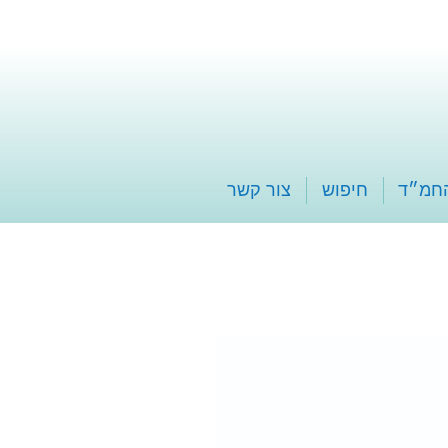
החמ״ד
חיפוש
צור קשר